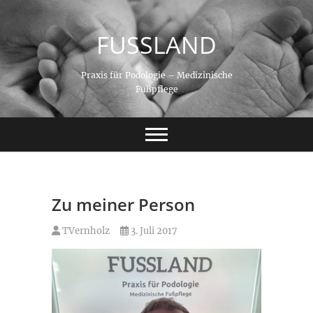
Skip
to
FUSSLAND
content
Praxis für Podologie – Medizinische
Fußpflege
Zu meiner Person
TVernholz
3. Juli 2017