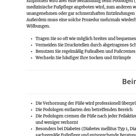
Empfohlen wird aber eine Behandlung beim Podologen (
medizinische Fußpflege angeboten wird, zum anderen wei
unangenehmen oder gar schmerzhaften Entzündungen
Außerdem muss eine solche Prozedur mehrmals wiederho
Wölbungen.
Tragen Sie so oft wie möglich breites und bequeme
Vermeiden Sie Druckstellen durch abgetragenes S
Benutzen Sie regelmäßig Fußsalben und Fußcremes,
Wechseln Sie häufiger Ihre Socken und Strümpfe
Bei
Die Verhornung der Füße wird professionell überpr
Die Podologen entlasten den betreffenden Bereich
Die Podologen cremen die Füße nach jeder Feilaktio
und weniger verhornt
Besonders bei Diabetes (Diabetes mellitus Typ 1, Di
sachgemäße Fußpflege und entsprechende Beratung 