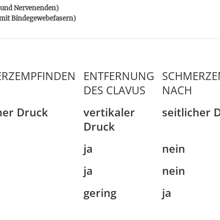
n und Nervenenden)
s mit Bindegewebefasern)
RZEMPFINDEN
ENTFERNUNG
SCHMERZE
DES CLAVUS
NACH
cher Druck
vertikaler
seitlicher 
Druck
ja
nein
ja
nein
gering
ja