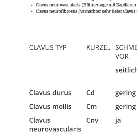
Clavus neurovascularis (Hühnerauge mit Kapillare
Clavus neurofibrosus (vernarbter sehr tiefer Clavu
CLAVUS TYP
KÜRZEL
SCHME
VOR
seitli
Clavus durus
Cd
gering
Clavus mollis
Cm
gering
Clavus
Cnv
ja
neurovascularis