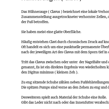
Das Hühnerauge ( Clavus ) bezeichnet eine lokale Verho
Zusammenstellung ausgetrockneter verhornter Zellen, di
der Fuß betroffen.
Sie haben meist eine glatte Oberfläche.
Häufig entstehen Clavi durch chronischen Druck auf k
Oft handelt es sich um eine punktuelle permanente Über
nach der jeweiligen Art des Clavus mit dem Sporn tief i
Tritt das Clavus zwischen oder unter der Nagelfalte und 
genannt, Es ist ein direktes Ergebnis von wiederholten 
den Digitus minimus ( kleinen Zeh ).
Zu eng sitzende Schuhe zählen neben Fußfehlstellunge
Die spitzen Pumps sind vorne an den Zehen zu eng und di
Desweiteren spielt auch Material der Schuhe eine Rolle.
Gibt das Leder nicht nach oder das Innenfutter verabsc