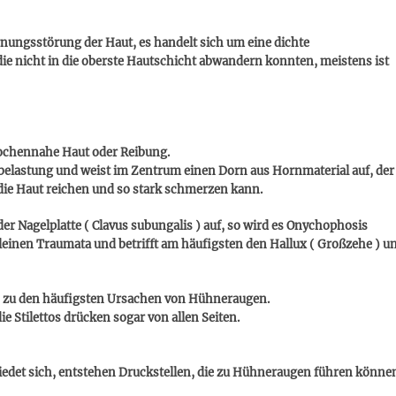
rnungsstörung der Haut, es handelt sich um eine dichte
e nicht in die oberste Hautschicht abwandern konnten, meistens ist
nochennahe Haut oder Reibung.
belastung und weist im Zentrum einen Dorn aus Hornmaterial auf, der
n die Haut reichen und so stark schmerzen kann.
der Nagelplatte ( Clavus subungalis ) auf, so wird es Onychophosis
kleinen Traumata und betrifft am häufigsten den Hallux ( Großzehe ) u
n zu den häufigsten Ursachen von Hühneraugen.
e Stilettos drücken sogar von allen Seiten.
hiedet sich, entstehen Druckstellen, die zu Hühneraugen führen könne