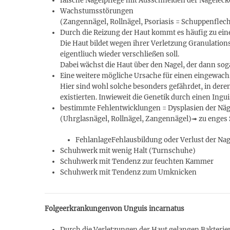
falsche Nagelpflege mit Ausschneiden der Nagelec
Wachstumsstörungen
(Zangennägel, Rollnägel, Psoriasis = Schuppenflec
Durch die Reizung der Haut kommt es häufig zu ei
Die Haut bildet wegen ihrer Verletzung Granulatio
eigentliuch wieder verschließen soll.
Dabei wächst die Haut über den Nagel, der dann soga
Eine weitere mögliche Ursache für einen eingewach
Hier sind wohl solche besonders gefährdet, in der
existierten. Inwieweit die Genetik durch einen Ingu
bestimmte Fehlentwicklungen = Dysplasien der Näg
(Uhrglasnägel, Rollnägel, Zangennägel)➟ zu enges
FehlanlageFehlausbildung oder Verlust der Nag
Schuhwerk mit wenig Halt (Turnschuhe)
Schuhwerk mit Tendenz zur feuchten Kammer
Schuhwerk mit Tendenz zum Umknicken
Folgeerkrankungenvon Unguis incarnatus
Durch die Verletzungen der Haut gelangen Bakterien