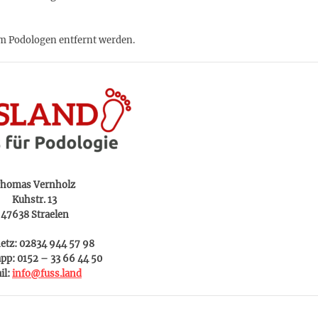
om Podologen entfernt werden.
homas Vernholz
Kuhstr. 13
47638 Straelen
etz: 02834 944 57 98
pp: 0152 – 33 66 44 50
il:
info@fuss.land