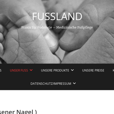
FUSSLAND
Praxis für Podologie – Medizinische Fußpflege
S
UNSER FUSS
UNSERE PRODUKTE
UNSERE PREISE
DATENSCHUTZ/IMPRESSUM
sener Nagel )