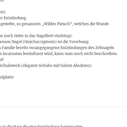
ken
hte)
ner Entzündung.
nsgewebe, so genanntes „Wildes Fleisch“, welches die Wunde
r noch tiefer in das Nagelbett eindringt.
senen Nagel (Onychocryptosis) ist die Vererbung.
en Familie bereits vorangegangene Entzündungen des Zehnagels
is incarnatus beeinflusst wird, kann man noch nicht beschreiben.
el
 Schuhwerk (elegante Schuhe mit hohen Absätzen)
elplatte
 in die Haut die eine Entzündung hervorrufen.